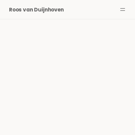
Roos van Duijnhoven
Over mij
Services
Projecten
Schrijven
Spreken
Media
NL