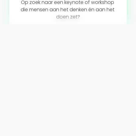
Op zoek naar een keynote of workshop 
die mensen aan het denken én aan het 
doen zet?
Neem contact op
Voor wie? Voor teams en organisaties die weten 
dat technologie alleen niet genoeg is en 
menselijk gedrag willen begrijpen én veranderen.
Denk aan:
Communicatie-teams die gedrags- en 
awareness-campagnes ontwikkelen